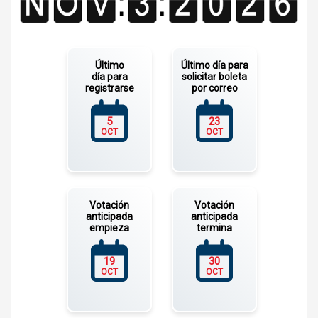
Último
Último día para
día para
solicitar boleta
registrarse
por correo
5
23
OCT
OCT
Votación
Votación
anticipada
anticipada
empieza
termina
19
30
OCT
OCT